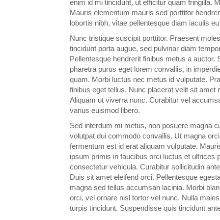
enim id mi tincidunt, ut efficitur quam fringilla
Mauris elementum mauris sed porttitor hendrer
lobortis nibh, vitae pellentesque diam iaculis eu
Nunc tristique suscipit porttitor. Praesent moles
tincidunt porta augue, sed pulvinar diam tempo
Pellentesque hendrerit finibus metus a auctor. S
pharetra purus eget lorem convallis, in imperdiet
quam. Morbi luctus nec metus id vulputate. Pra
finibus eget tellus. Nunc placerat velit sit ame
Aliquam ut viverra nunc. Curabitur vel accumsa
varius euismod libero.
Sed interdum mi metus, non posuere magna cu
volutpat dui commodo convallis. Ut magna orci
fermentum est id erat aliquam vulputate. Mauris 
ipsum primis in faucibus orci luctus et ultrices
consectetur vehicula. Curabitur sollicitudin ante
Duis sit amet eleifend orci. Pellentesque egesta
magna sed tellus accumsan lacinia. Morbi blandit
orci, vel ornare nisl tortor vel nunc. Nulla ma
turpis tincidunt. Suspendisse quis tincidunt ante