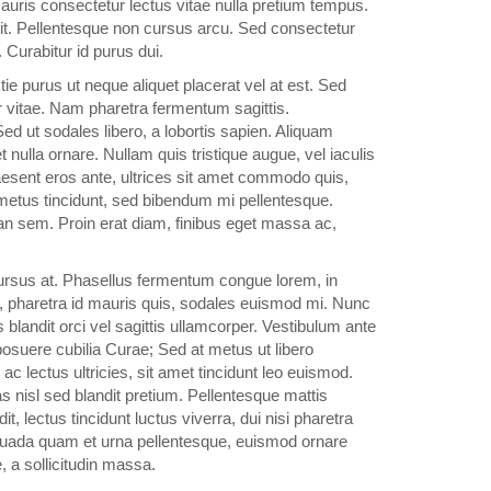
. Mauris consectetur lectus vitae nulla pretium tempus.
it. Pellentesque non cursus arcu. Sed consectetur
. Curabitur id purus dui.
tie purus ut neque aliquet placerat vel at est. Sed
r vitae. Nam pharetra fermentum sagittis.
ed ut sodales libero, a lobortis sapien. Aliquam
 nulla ornare. Nullam quis tristique augue, vel iaculis
esent eros ante, ultrices sit amet commodo quis,
t metus tincidunt, sed bibendum mi pellentesque.
n sem. Proin erat diam, finibus eget massa ac,
rsus at. Phasellus fermentum congue lorem, in
, pharetra id mauris quis, sodales euismod mi. Nunc
blandit orci vel sagittis ullamcorper. Vestibulum ante
 posuere cubilia Curae; Sed at metus ut libero
 ac lectus ultricies, sit amet tincidunt leo euismod.
s nisl sed blandit pretium. Pellentesque mattis
, lectus tincidunt luctus viverra, dui nisi pharetra
lesuada quam et urna pellentesque, euismod ornare
, a sollicitudin massa.