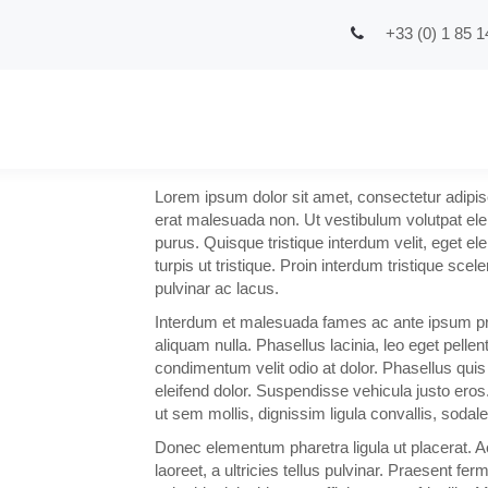
+33 (0) 1 85 1
Lorem ipsum dolor sit amet, consectetur adipisci
erat malesuada non. Ut vestibulum volutpat el
purus. Quisque tristique interdum velit, eget el
turpis ut tristique. Proin interdum tristique sce
pulvinar ac lacus.
Interdum et malesuada fames ac ante ipsum prim
aliquam nulla. Phasellus lacinia, leo eget pelle
condimentum velit odio at dolor. Phasellus quis 
eleifend dolor. Suspendisse vehicula justo ero
ut sem mollis, dignissim ligula convallis, sodal
Donec elementum pharetra ligula ut placerat. Ae
laoreet, a ultricies tellus pulvinar. Praesent fe