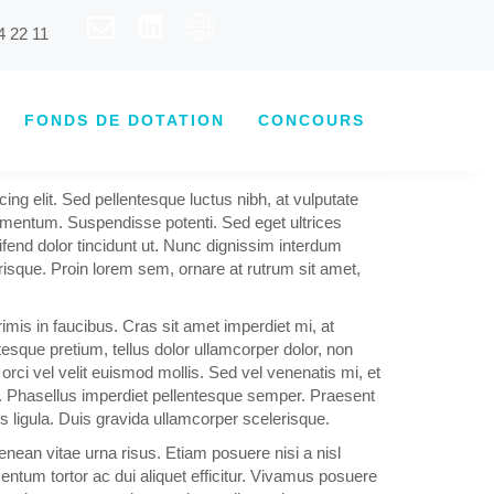
4 22 11
FONDS DE DOTATION
CONCOURS
ng elit. Sed pellentesque luctus nibh, at vulputate
ementum. Suspendisse potenti. Sed eget ultrices
eifend dolor tincidunt ut. Nunc dignissim interdum
lerisque. Proin lorem sem, ornare at rutrum sit amet,
is in faucibus. Cras sit amet imperdiet mi, at
ntesque pretium, tellus dolor ullamcorper dolor, non
orci vel velit euismod mollis. Sed vel venenatis mi, et
s. Phasellus imperdiet pellentesque semper. Praesent
es ligula. Duis gravida ullamcorper scelerisque.
nean vitae urna risus. Etiam posuere nisi a nisl
rmentum tortor ac dui aliquet efficitur. Vivamus posuere