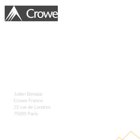
Le Fonds de dotation CROWE FRANCE que nous avons créé
est une idée à hauteur d’hommes et de femmes qui placent
l’utilité sociale et humaine des projets à mener au-dessus de la
recherche du profit immédiat.
CONTACT
Julien Benatar
Crowe France
22 rue de Londres
75009 Paris
+33 (0) 1 85 14 22 11