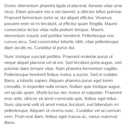
Donec elementum pharetra ligula ut placerat. Aenean vitae urna
risus. Etiam posuere nisi a nisl laoreet, a ultricies tellus pulvinar.
Praesent fermentum tortor ac dui aliquet efficitur. Vivamus
posuere enim id mi tincidunt, ut efficitur quam fringilla. Mauris
consectetur lectus vitae nulla pretium tempus. Mauris
elementum mauris sed porttitor hendrerit. Pellentesque non
cursus arcu. Sed consectetur lobortis nibh, vitae pellentesque
diam iaculis eu. Curabitur id purus dui.
Nunc tristique suscipit porttitor. Praesent molestie purus ut
neque aliquet placerat vel at est. Sed tincidunt porta augue, sed
pulvinar diam tempor vitae. Nam pharetra fermentum sagittis.
Pellentesque hendrerit finibus metus a auctor. Sed ut sodales
libero, a lobortis sapien. Aliquam pharetra purus eget lorem
convallis, in imperdiet nulla ornare. Nullam quis tristique augue,
vel iaculis quam. Morbi luctus nec metus id vulputate. Praesent
eros ante, ultrices sit amet commodo quis, finibus eget tellus.
Nunc placerat velit sit amet metus tincidunt, sed bibendum mi
pellentesque. Aliquam ut viverra nunc. Curabitur vel accumsan
sem. Proin erat diam, finibus eget massa ac, varius euismod
libero.