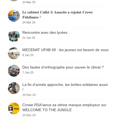
24 Mar 25
𝐋𝐞 𝐜𝐚𝐛𝐢𝐧𝐞𝐭 𝐂𝐨𝐥𝐥𝐞𝐭 & 𝐀𝐬𝐬𝐨𝐜𝐢𝐞́𝐬 𝐚 𝐫𝐞𝐣𝐨𝐢𝐧𝐭 𝐂𝐫𝐨𝐰𝐞
𝐅𝐢𝐝𝐞𝐥𝐢𝐚𝐧𝐜𝐞 !
24 Mar 25
Rencontre avec des lycées
21 Jan 25
MECENAT UFAB 49 : les jeunes ont besoin de vous
8 Jan 25
Des fautes d’orthographe pour sauver le climat ?
7 Jan 25
La fin d'année approche, les boîtes solidaires aussi
!
10 Dec 24
Crowe RSA lance sa vitrine marque employeur sur
WELCOME TO THE JUNGLE
10 Dec 24