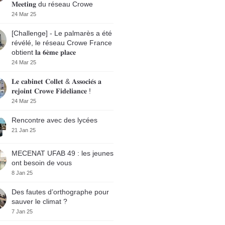
𝐌𝐞𝐞𝐭𝐢𝐧𝐠 du réseau Crowe
24 Mar 25
[Challenge] - Le palmarès a été
révélé, le réseau Crowe France
obtient 𝐥𝐚 𝟔𝐞̀𝐦𝐞 𝐩𝐥𝐚𝐜𝐞
24 Mar 25
𝐋𝐞 𝐜𝐚𝐛𝐢𝐧𝐞𝐭 𝐂𝐨𝐥𝐥𝐞𝐭 & 𝐀𝐬𝐬𝐨𝐜𝐢𝐞́𝐬 𝐚
𝐫𝐞𝐣𝐨𝐢𝐧𝐭 𝐂𝐫𝐨𝐰𝐞 𝐅𝐢𝐝𝐞𝐥𝐢𝐚𝐧𝐜𝐞 !
24 Mar 25
Rencontre avec des lycées
21 Jan 25
MECENAT UFAB 49 : les jeunes
ont besoin de vous
8 Jan 25
Des fautes d’orthographe pour
sauver le climat ?
7 Jan 25