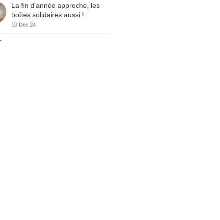
La fin d'année approche, les
boîtes solidaires aussi !
10 Dec 24
Crowe RSA lance sa vitrine
marque employeur sur
WELCOME TO THE JUNGLE
10 Dec 24
Crowe RSA certifié GREAT
PLACE TO WORK
10 Dec 24
Varta Night – Course solidaire
4 Dec 24
𝗦𝗲𝗺𝗶-𝗠𝗮𝗿𝗮𝘁𝗵𝗼𝗻 𝗱𝗲
𝗕𝗼𝗿𝗱𝗲𝗮𝘂𝘅 : 𝗪𝗲 𝗱𝗶𝗱 𝗶𝘁 !
3 Dec 24
𝗨𝗻𝗲 𝗲𝘅𝗽𝗲́𝗿𝗶𝗲𝗻𝗰𝗲 « 𝗸𝗶𝗳𝗳𝗮𝗻𝘁𝗲
» 𝗿𝗲́𝗰𝗼𝗺𝗽𝗲𝗻𝘀𝗲́𝗲
27 Nov 24