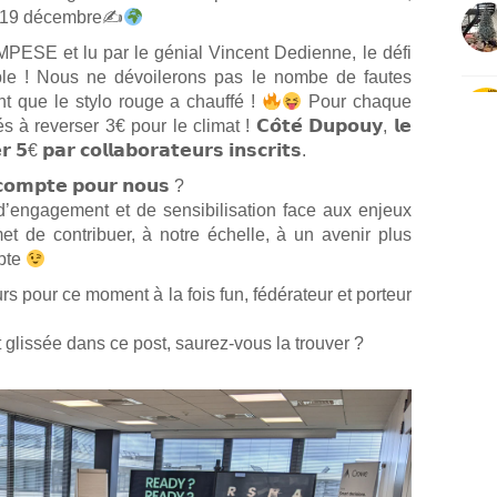
 le 19 décembre✍
PESE et lu par le génial Vincent Dedienne, le défi
table ! Nous ne dévoilerons pas le nombe de fautes
 que le stylo rouge a chauffé !
Pour chaque
 à reverser 3€ pour le climat ! 𝗖𝗼̂𝘁𝗲́ 𝗗𝘂𝗽𝗼𝘂𝘆, 𝗹𝗲
 𝟱€ 𝗽𝗮𝗿 𝗰𝗼𝗹𝗹𝗮𝗯𝗼𝗿𝗮𝘁𝗲𝘂𝗿𝘀 𝗶𝗻𝘀𝗰𝗿𝗶𝘁𝘀.
𝗲 𝗰𝗼𝗺𝗽𝘁𝗲 𝗽𝗼𝘂𝗿 𝗻𝗼𝘂𝘀 ?
 d’engagement et de sensibilisation face aux enjeux
t de contribuer, à notre échelle, à un avenir plus
mpte
s pour ce moment à la fois fun, fédérateur et porteur
 glissée dans ce post, saurez-vous la trouver ?