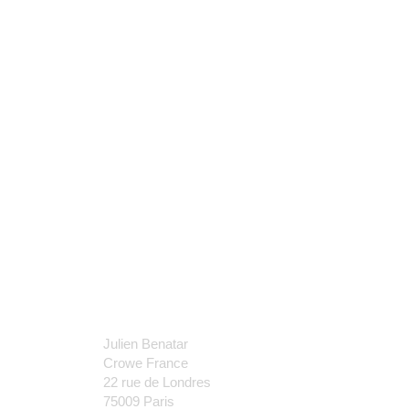
GAME NIGHT BCZ
14 Nov 24
CAFE RSE SPECIAL COP
11 Nov 24
J𝗼𝘂𝗿𝗻𝗲́𝗲 𝗜𝗻𝘁𝗲𝗿𝗻𝗮𝘁𝗶𝗼𝗻𝗮𝗹𝗲
𝗱𝗲𝘀 𝗦𝘁𝗮𝗴𝗶𝗮𝗶𝗿𝗲𝘀 &
𝗔𝗹𝘁𝗲𝗿𝗻𝗮𝗻𝘁𝘀
11 Nov 24
CONTACT
Julien Benatar
Crowe France
22 rue de Londres
75009 Paris