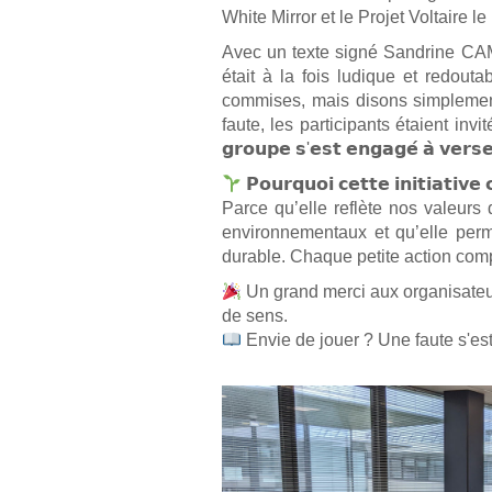
White Mirror et le Projet Voltaire
Avec un texte signé Sandrine CAM
était à la fois ludique et redou
commises, mais disons simplement
faute, les participants étaient invités
𝗴𝗿𝗼𝘂𝗽𝗲 𝘀'𝗲𝘀𝘁 𝗲𝗻𝗴𝗮𝗴𝗲́ 𝗮̀ 𝘃𝗲𝗿𝘀𝗲
𝗣𝗼𝘂𝗿𝗾𝘂𝗼𝗶 𝗰𝗲𝘁𝘁𝗲 𝗶𝗻𝗶𝘁𝗶𝗮𝘁𝗶𝘃
Parce qu’elle reflète nos valeurs
environnementaux et qu’elle perme
durable. Chaque petite action co
Un grand merci aux organisateur
de sens.
Envie de jouer ? Une faute s'est