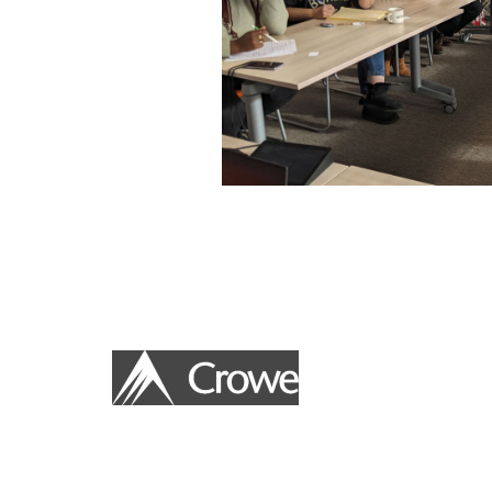
Le Fonds de dotation CROWE FRANCE que nous avo
idée à hauteur d’hommes et de femmes qui placent l’uti