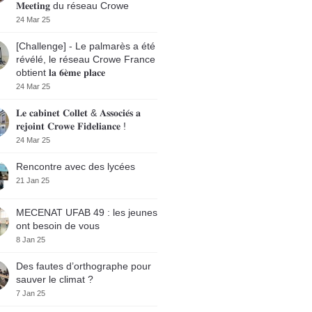
𝐌𝐞𝐞𝐭𝐢𝐧𝐠 du réseau Crowe
24 Mar 25
[Challenge] - Le palmarès a été
révélé, le réseau Crowe France
obtient 𝐥𝐚 𝟔𝐞̀𝐦𝐞 𝐩𝐥𝐚𝐜𝐞
24 Mar 25
𝐋𝐞 𝐜𝐚𝐛𝐢𝐧𝐞𝐭 𝐂𝐨𝐥𝐥𝐞𝐭 & 𝐀𝐬𝐬𝐨𝐜𝐢𝐞́𝐬 𝐚
𝐫𝐞𝐣𝐨𝐢𝐧𝐭 𝐂𝐫𝐨𝐰𝐞 𝐅𝐢𝐝𝐞𝐥𝐢𝐚𝐧𝐜𝐞 !
24 Mar 25
Rencontre avec des lycées
21 Jan 25
MECENAT UFAB 49 : les jeunes
ont besoin de vous
8 Jan 25
Des fautes d’orthographe pour
sauver le climat ?
7 Jan 25