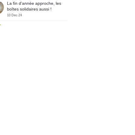
La fin d'année approche, les
boîtes solidaires aussi !
10 Dec 24
Crowe RSA lance sa vitrine
marque employeur sur
WELCOME TO THE JUNGLE
10 Dec 24
Crowe RSA certifié GREAT
PLACE TO WORK
10 Dec 24
Varta Night – Course solidaire
4 Dec 24
𝗦𝗲𝗺𝗶-𝗠𝗮𝗿𝗮𝘁𝗵𝗼𝗻 𝗱𝗲
𝗕𝗼𝗿𝗱𝗲𝗮𝘂𝘅 : 𝗪𝗲 𝗱𝗶𝗱 𝗶𝘁 !
3 Dec 24
𝗨𝗻𝗲 𝗲𝘅𝗽𝗲́𝗿𝗶𝗲𝗻𝗰𝗲 « 𝗸𝗶𝗳𝗳𝗮𝗻𝘁𝗲
» 𝗿𝗲́𝗰𝗼𝗺𝗽𝗲𝗻𝘀𝗲́𝗲
27 Nov 24