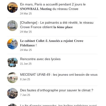
En mars, Paris a accueilli pendant 2 jours le
𝐒𝐍𝐎𝐖𝐁𝐀𝐋𝐋 𝐌𝐞𝐞𝐭𝐢𝐧𝐠 du réseau Crowe
24 Mar 25
[Challenge] - Le palmarès a été révélé, le réseau
Crowe France obtient 𝐥𝐚 𝟔𝐞̀𝐦𝐞 𝐩𝐥𝐚𝐜𝐞
24 Mar 25
𝐋𝐞 𝐜𝐚𝐛𝐢𝐧𝐞𝐭 𝐂𝐨𝐥𝐥𝐞𝐭 & 𝐀𝐬𝐬𝐨𝐜𝐢𝐞́𝐬 𝐚 𝐫𝐞𝐣𝐨𝐢𝐧𝐭 𝐂𝐫𝐨𝐰𝐞
𝐅𝐢𝐝𝐞𝐥𝐢𝐚𝐧𝐜𝐞 !
24 Mar 25
Rencontre avec des lycées
21 Jan 25
MECENAT UFAB 49 : les jeunes ont besoin de vous
8 Jan 25
Des fautes d’orthographe pour sauver le climat ?
7 Jan 25
La fin d'année approche, les boîtes solidaires aussi