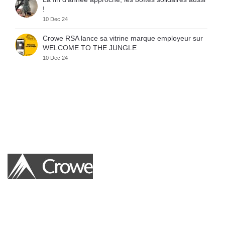
!
10 Dec 24
Crowe RSA lance sa vitrine marque employeur sur
WELCOME TO THE JUNGLE
10 Dec 24
Crowe RSA certifié GREAT PLACE TO WORK
10 Dec 24
Varta Night – Course solidaire
4 Dec 24
𝗦𝗲𝗺𝗶-𝗠𝗮𝗿𝗮𝘁𝗵𝗼𝗻 𝗱𝗲 𝗕𝗼𝗿𝗱𝗲𝗮𝘂𝘅 : 𝗪𝗲 𝗱𝗶𝗱 𝗶𝘁 !
3 Dec 24
𝗨𝗻𝗲 𝗲𝘅𝗽𝗲́𝗿𝗶𝗲𝗻𝗰𝗲 « 𝗸𝗶𝗳𝗳𝗮𝗻𝘁𝗲 » 𝗿𝗲́𝗰𝗼𝗺𝗽𝗲𝗻𝘀𝗲́𝗲
27 Nov 24
Le Fonds de dotation CROWE FRANCE que nous avons créé
est une idée à hauteur d’hommes et de femmes qui placent
Première participation au Marathon de La Rochelle
2024 pour Fiduroc
l’utilité sociale et humaine des projets à mener au-dessus de la