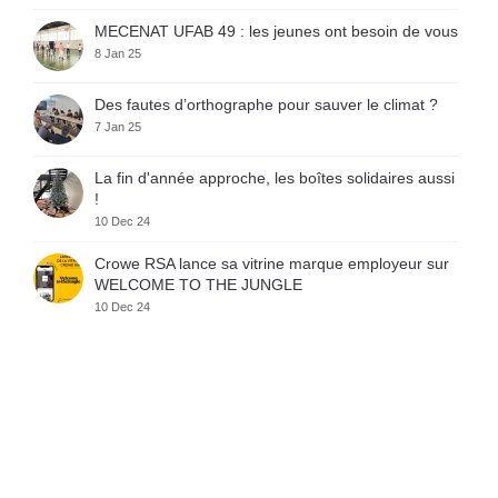
MECENAT UFAB 49 : les jeunes ont besoin de vous
8 Jan 25
Des fautes d’orthographe pour sauver le climat ?
7 Jan 25
La fin d'année approche, les boîtes solidaires aussi
!
10 Dec 24
Crowe RSA lance sa vitrine marque employeur sur
WELCOME TO THE JUNGLE
10 Dec 24
Crowe RSA certifié GREAT PLACE TO WORK
10 Dec 24
Varta Night – Course solidaire
4 Dec 24
𝗦𝗲𝗺𝗶-𝗠𝗮𝗿𝗮𝘁𝗵𝗼𝗻 𝗱𝗲 𝗕𝗼𝗿𝗱𝗲𝗮𝘂𝘅 : 𝗪𝗲 𝗱𝗶𝗱 𝗶𝘁 !