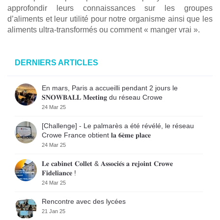
approfondir leurs connaissances sur les groupes
d’aliments et leur utilité pour notre organisme ainsi que les
aliments ultra-transformés ou comment « manger vrai ».
DERNIERS ARTICLES
En mars, Paris a accueilli pendant 2 jours le
𝐒𝐍𝐎𝐖𝐁𝐀𝐋𝐋 𝐌𝐞𝐞𝐭𝐢𝐧𝐠 du réseau Crowe
24 Mar 25
[Challenge] - Le palmarès a été révélé, le réseau
Crowe France obtient 𝐥𝐚 𝟔𝐞̀𝐦𝐞 𝐩𝐥𝐚𝐜𝐞
24 Mar 25
𝐋𝐞 𝐜𝐚𝐛𝐢𝐧𝐞𝐭 𝐂𝐨𝐥𝐥𝐞𝐭 & 𝐀𝐬𝐬𝐨𝐜𝐢𝐞́𝐬 𝐚 𝐫𝐞𝐣𝐨𝐢𝐧𝐭 𝐂𝐫𝐨𝐰𝐞
𝐅𝐢𝐝𝐞𝐥𝐢𝐚𝐧𝐜𝐞 !
24 Mar 25
Rencontre avec des lycées
21 Jan 25