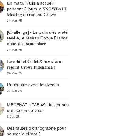
En mars, Paris a accueilli
pendant 2 jours le 𝐒𝐍𝐎𝐖𝐁𝐀𝐋𝐋
𝐌𝐞𝐞𝐭𝐢𝐧𝐠 du réseau Crowe
24 Mar 25
[Challenge] - Le palmarès a été
révélé, le réseau Crowe France
obtient 𝐥𝐚 𝟔𝐞̀𝐦𝐞 𝐩𝐥𝐚𝐜𝐞
24 Mar 25
𝐋𝐞 𝐜𝐚𝐛𝐢𝐧𝐞𝐭 𝐂𝐨𝐥𝐥𝐞𝐭 & 𝐀𝐬𝐬𝐨𝐜𝐢𝐞́𝐬 𝐚
𝐫𝐞𝐣𝐨𝐢𝐧𝐭 𝐂𝐫𝐨𝐰𝐞 𝐅𝐢𝐝𝐞𝐥𝐢𝐚𝐧𝐜𝐞 !
24 Mar 25
Rencontre avec des lycées
21 Jan 25
MECENAT UFAB 49 : les jeunes
ont besoin de vous
8 Jan 25
Des fautes d’orthographe pour
sauver le climat ?