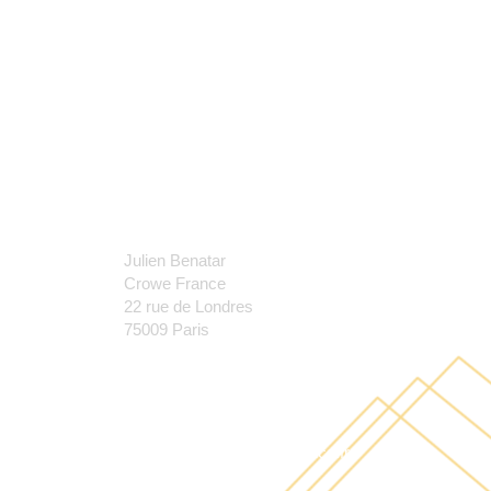
𝗻𝘂𝗺𝗲́𝗿𝗶𝗾𝘂𝗲 !
16 Nov 24
GAME NIGHT BCZ
14 Nov 24
CAFE RSE SPECIAL COP
11 Nov 24
J𝗼𝘂𝗿𝗻𝗲́𝗲 𝗜𝗻𝘁𝗲𝗿𝗻𝗮𝘁𝗶𝗼𝗻𝗮𝗹𝗲
CONTACT
𝗱𝗲𝘀 𝗦𝘁𝗮𝗴𝗶𝗮𝗶𝗿𝗲𝘀 &
𝗔𝗹𝘁𝗲𝗿𝗻𝗮𝗻𝘁𝘀
Julien Benatar
Crowe France
11 Nov 24
22 rue de Londres
75009 Paris
+33 (0) 1 85 14 22 11
julien.benatar@crowe-france.fr