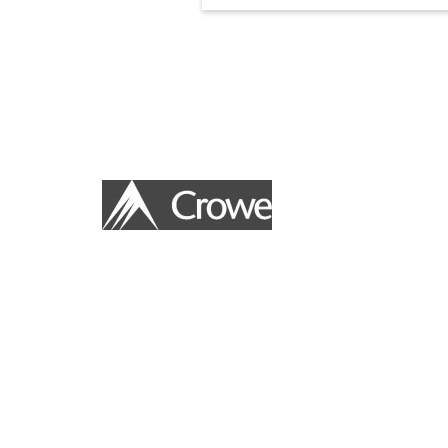
Le Fonds de dotation CROWE FRANCE que nous avo
idée à hauteur d’hommes et de femmes qui placent l’uti
humaine des projets à mener au-dessus de la recherc
immédiat.