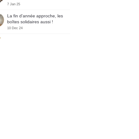
7 Jan 25
La fin d'année approche, les
boîtes solidaires aussi !
10 Dec 24
Crowe RSA lance sa vitrine
marque employeur sur
WELCOME TO THE JUNGLE
10 Dec 24
Crowe RSA certifié GREAT
PLACE TO WORK
10 Dec 24
Varta Night – Course solidaire
4 Dec 24
𝗦𝗲𝗺𝗶-𝗠𝗮𝗿𝗮𝘁𝗵𝗼𝗻 𝗱𝗲
𝗕𝗼𝗿𝗱𝗲𝗮𝘂𝘅 : 𝗪𝗲 𝗱𝗶𝗱 𝗶𝘁 !
3 Dec 24
𝗨𝗻𝗲 𝗲𝘅𝗽𝗲́𝗿𝗶𝗲𝗻𝗰𝗲 « 𝗸𝗶𝗳𝗳𝗮𝗻𝘁𝗲