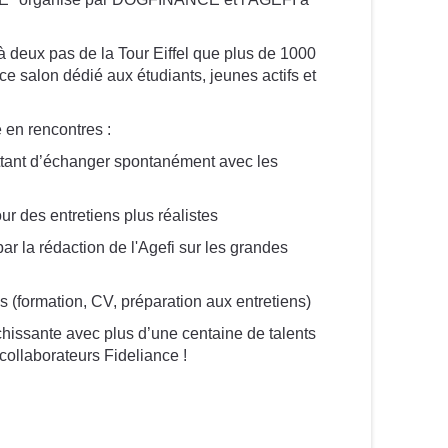
rendue à la 1ère édition du salon
 deux pas de la Tour Eiffel que plus de 1000
NCE et l'AGEFI à Paris le 28
ce salon dédié aux étudiants, jeunes actifs et
our Eiffel que plus de 1000
 étudiants, jeunes actifs et
 en rencontres :
tant d’échanger spontanément avec les
spontanément avec les candidats
r des entretiens plus réalistes
plus réalistes
 la rédaction de l'Agefi sur les grandes
l'Agefi sur les grandes
s (formation, CV, préparation aux entretiens)
préparation aux entretiens)
chissante avec plus d’une centaine de talents
s d’une centaine de talents
 collaborateurs Fideliance !
deliance !