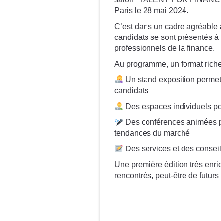
06/14/2024
Paris le 28 mai 2024.
L’équipe Recrutement de Crowe Fideliance s’est 
C’est dans un cadre agréable à
"TALENT FOR FINANCE" organisé par DOGFINA
mai 2024.
candidats se sont présentés à 
professionnels de la finance.
C’est dans un cadre agréable à deux pas de la T
candidats se sont présentés à ce salon dédié aux
Au programme, un format riche
professionnels de la finance.
Un stand exposition permet
Au programme, un format riche en rencontres :
candidats
Un stand exposition permettant d’échanger 
Des espaces individuels pou
Des espaces individuels pour des entretiens 
Des conférences animées par
tendances du marché
Des conférences animées par la rédaction de 
tendances du marché
Des services et des conseil
Des services et des conseils (formation, CV, 
Une première édition très enri
Une première édition très enrichissante avec plu
rencontrés, peut-être de futurs
rencontrés, peut-être de futurs collaborateurs Fi